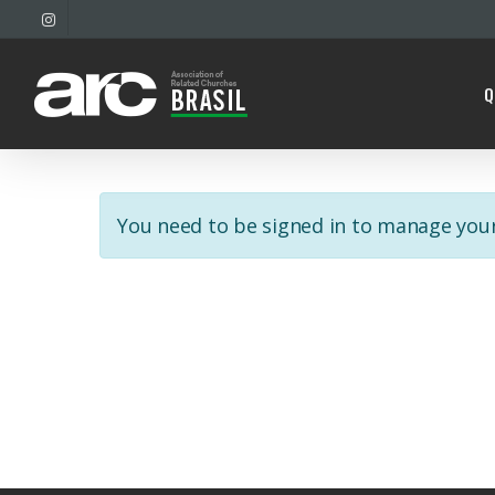
Skip
INSTAGRAM
to
main
Q
content
You need to be signed in to manage your