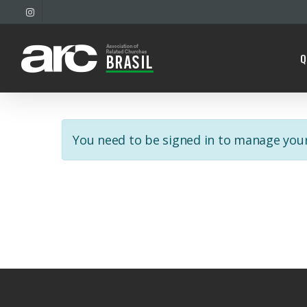
Skip
INSTAGRAM
to
main
Q
content
You need to be signed in to manage your